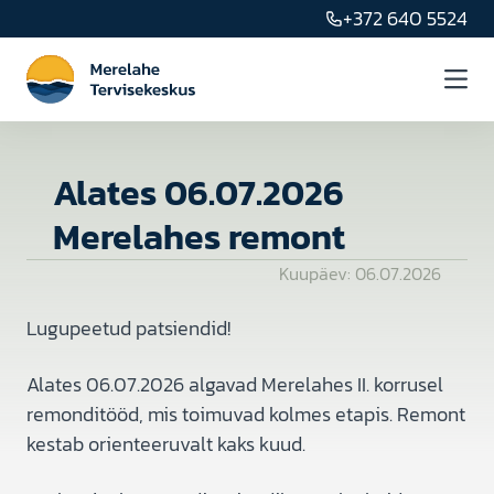
Skip to content
+372 640 5524
Alates 06.07.2026
Merelahes remont
Kuupäev:
06.07.2026
Lugupeetud patsiendid!
Alates 06.07.2026 algavad Merelahes II. korrusel
remonditööd, mis toimuvad kolmes etapis. Remont
Meist
kestab orienteeruvalt kaks kuud.
Teenused ja hinnakiri