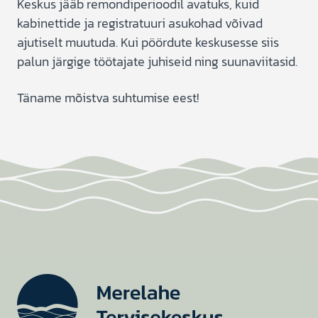
Arstid ja vastuvõttude ajad
Keskus jääb remondiperioodil avatuks, kuid
kabinettide ja registratuuri asukohad võivad
KKK ja eneseabi
ajutiselt muutuda. Kui pöördute keskusesse siis
Teated ja uudised
palun järgige töötajate juhiseid ning suunaviitasid.
Kontakt
Täname mõistva suhtumise eest!
Tagasiside
Liitu kollektiiviga
Registreeri vastuvõtule