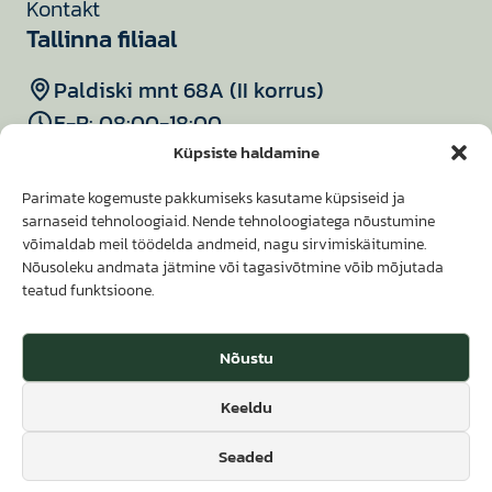
Kontakt
Tallinna filiaal
Paldiski mnt 68A (II korrus)
E-R: 08:00-18:00
640 5524
Küpsiste haldamine
merelahe@merelahe.ee
Parimate kogemuste pakkumiseks kasutame küpsiseid ja
Keila filiaal
sarnaseid tehnoloogiaid. Nende tehnoloogiatega nõustumine
võimaldab meil töödelda andmeid, nagu sirvimiskäitumine.
Tallinna mnt 18, Keila
Nõusoleku andmata jätmine või tagasivõtmine võib mõjutada
teatud funktsioone.
E, T, R: 08:00-16:00
K, N: 08:00-18:00
Nõustu
5626 6975
merelahe@merelahe.ee
Keeldu
Seaded
© 2026 Merelahe Tervisekeskus